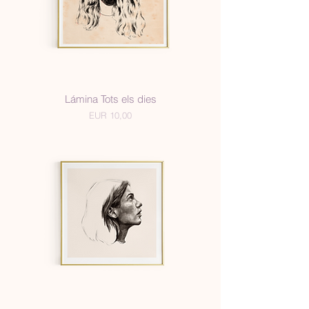
Lámina Tots els dies
Precio
EUR 10,00