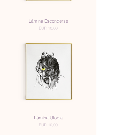
Lámina Esconderse
Precio
EUR 10,00
Lámina Utopia
Precio
EUR 10,00