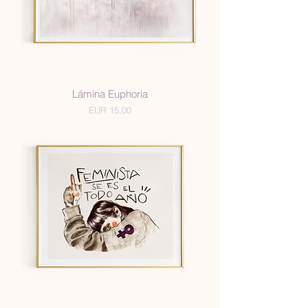
Lámina Euphoria
Precio
EUR 15,00