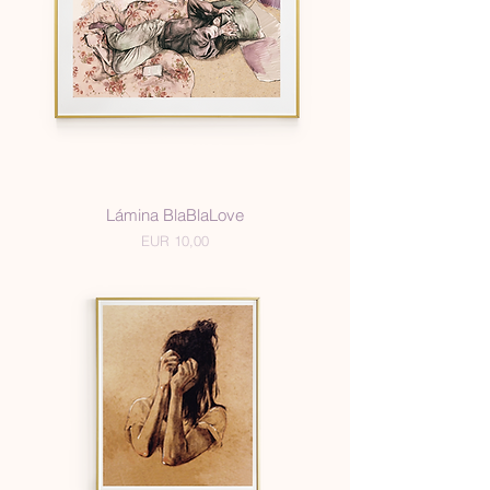
Lámina BlaBlaLove
Precio
EUR 10,00