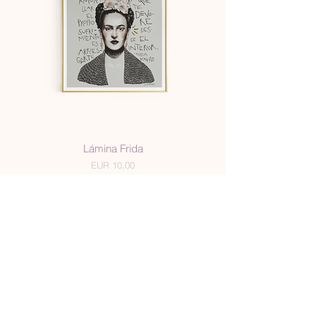
Lámina Frida
Precio
EUR 10,00