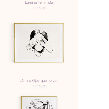
Lámina Feminista
Precio
EUR 10,00
Lámina Ojos que no ven
Precio
EUR 10,00