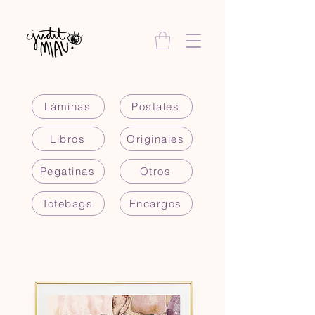
Láminas
Postales
Libros
Originales
Pegatinas
Otros
Totebags
Encargos