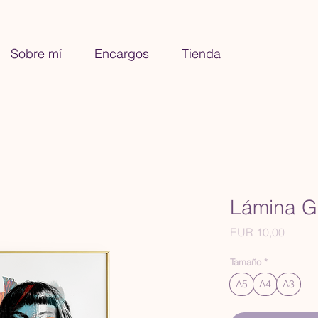
Sobre mí
Encargos
Tienda
Lámina Gl
Precio
EUR 10,00
Tamaño
*
A5
A4
A3