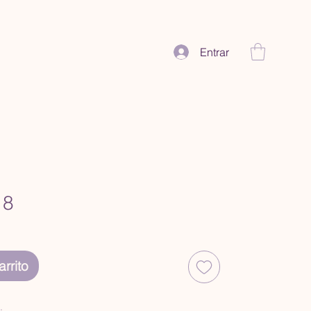
Entrar
18
rrito
.