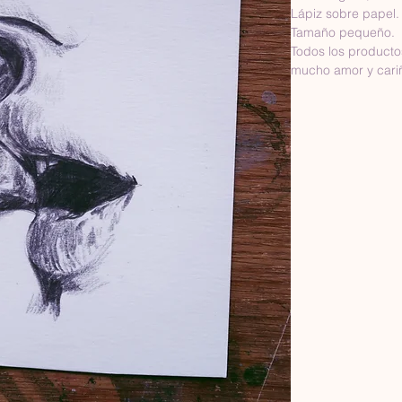
Lápiz sobre papel.
Tamaño pequeño.
Todos los product
mucho amor y cari